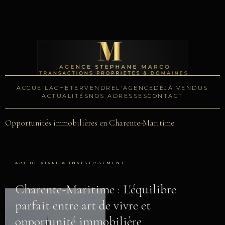
ACCUEIL
ACHETER
VENDRE
L'AGENCE
DÉJÀ VENDUS
ACTUALITÉS
NOS ADRESSES
CONTACT
Opportunités immobilières en Charente-Maritime
ART DE VIVRE & INVESTISSEMENT
Charente-Maritime : L'équilibre
parfait entre art de vivre et
opportunité immobilière