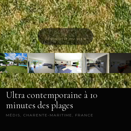
↓
DÉSCRIPTIF DU BIEN
+7
RÉF. 526768
PHOTOS
Ultra contemporaine à 10
minutes des plages
MÉDIS, CHARENTE-MARITIME, FRANCE